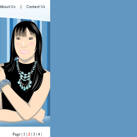
Page |
1
|
2
|
3
|
4
|