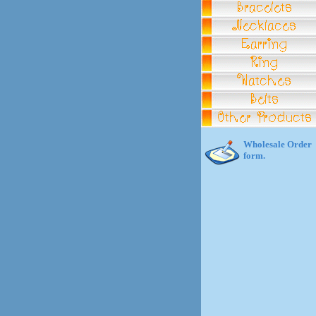
Wholesale Order
form.